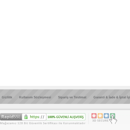
Gizlilik
Kullanım Sözleşmesi
Sipariş ve Teslimat
Garanti & İade & İptal İş