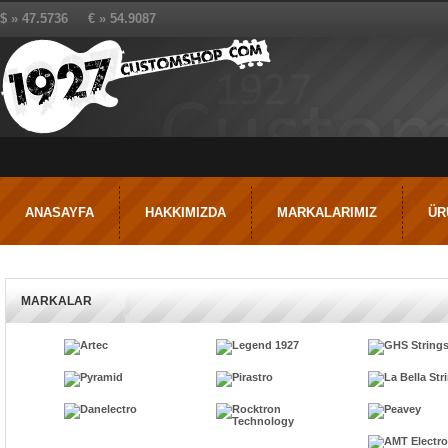
$ » 47.5736 € » 54.9087
ANASAYFA
HAKKIMIZDA
MARKALARIMIZ
ÜR
MARKALAR