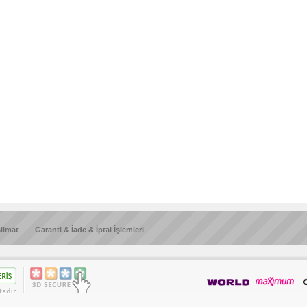
slimat
Garanti & İade & İptal İşlemleri