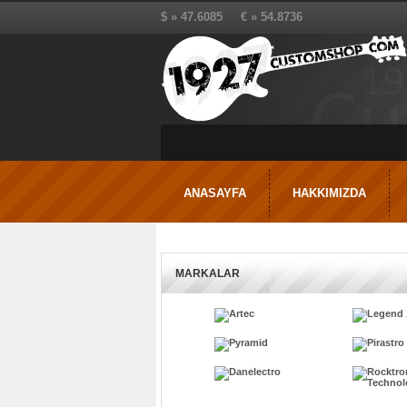
$ » 47.6085 € » 54.8736
ANASAYFA
HAKKIMIZDA
MARKALAR