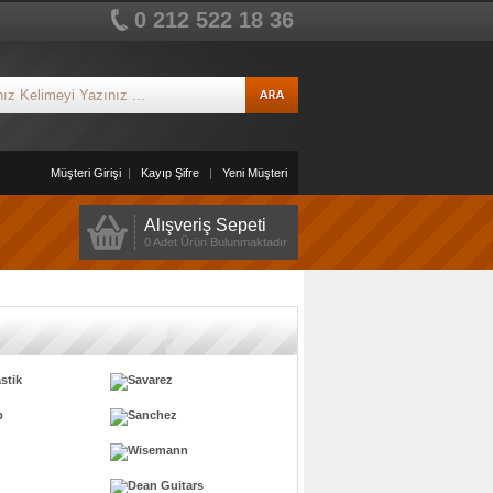
0 212 522 18 36
Müşteri Girişi
|
Kayıp Şifre
|
Yeni Müşteri
Alışveriş Sepeti
0 Adet Ürün Bulunmaktadır