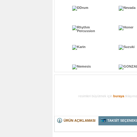
resimleri büyütmek için
buraya
tklayını
ÜRÜN AÇIKLAMASI
TAKSİT SEÇENEK