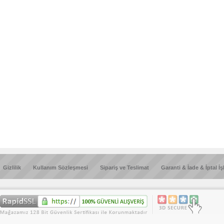
Gizlilik
Kullanım Sözleşmesi
Sipariş ve Teslimat
Garanti & İade & İptal İş