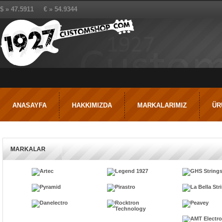
$ » 47.5911 € » 54.9344
ANASAYFA
HAKKIMIZDA
MARKALARIMIZ
ÜR
MARKALAR