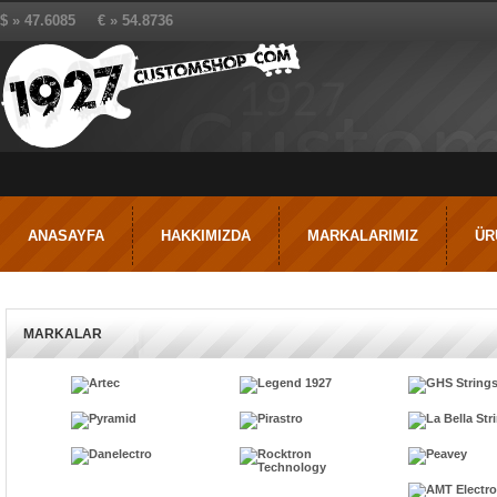
$ » 47.6085 € » 54.8736
ANASAYFA
HAKKIMIZDA
MARKALARIMIZ
ÜR
MARKALAR