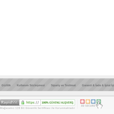
Gizlilik
Kullanım Sözleşmesi
Sipariş ve Teslimat
Garanti & İade & İptal İş