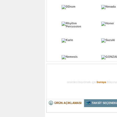
resimleri büyütmek için
buraya
tklayını
ÜRÜN AÇIKLAMASI
TAKSİT SEÇENEK