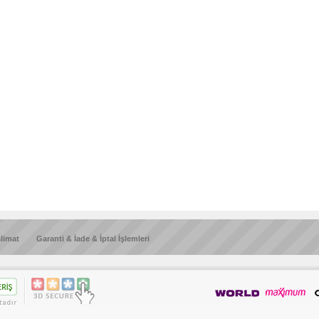
slimat
Garanti & İade & İptal İşlemleri