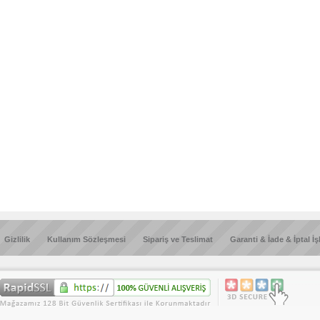
Gizlilik
Kullanım Sözleşmesi
Sipariş ve Teslimat
Garanti & İade & İptal İş