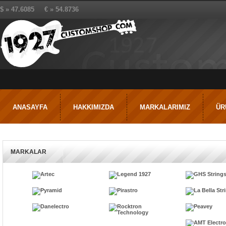
$ » 47.6085 € » 54.8736
ANASAYFA
HAKKIMIZDA
MARKALARIMIZ
ÜR
MARKALAR