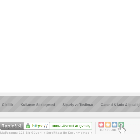
Gizlilik
Kullanım Sözleşmesi
Sipariş ve Teslimat
Garanti & İade & İptal İş