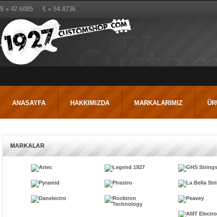
$ » 47.6085 € » 54.8736
ANASAYFA
HAKKIMIZDA
MARKALARIMIZ
ÜR
MARKALAR