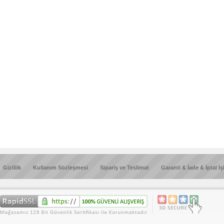
Gizlilik
Kullanım Sözleşmesi
Sipariş ve Teslimat
Garanti & İade & İptal İş