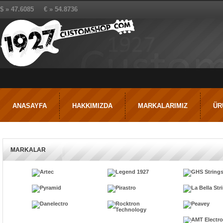
$ » 47.6085 € » 54.8736
ANASAYFA
HAKKIMIZDA
MARKALARIMIZ
ÜR
MARKALAR