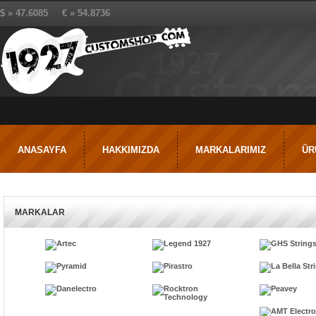
$ » 47.6085 € » 54.8736
ANASAYFA
HAKKIMIZDA
MARKALARIMIZ
ÜR
MARKALAR