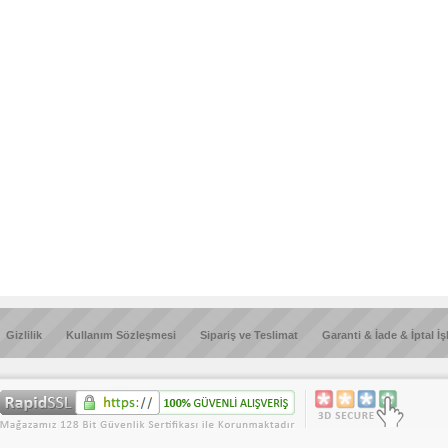
Gizlilik
Kullanım Sözleşmesi
Sipariş ve Teslimat
Garanti & İade & İptal İş