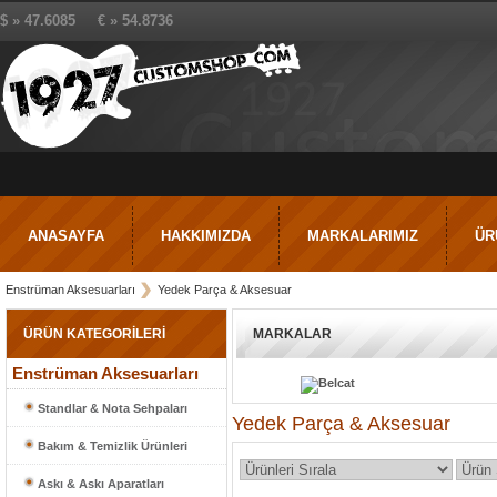
$ » 47.6085 € » 54.8736
ANASAYFA
HAKKIMIZDA
MARKALARIMIZ
ÜR
Enstrüman Aksesuarları
Yedek Parça & Aksesuar
ÜRÜN KATEGORİLERİ
MARKALAR
Enstrüman Aksesuarları
Standlar & Nota Sehpaları
Yedek Parça & Aksesuar
Bakım & Temizlik Ürünleri
Askı & Askı Aparatları