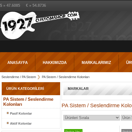
$ » 47.6085 € » 54.8736
ANASAYFA
HAKKIMIZDA
MARKALARIMIZ
ÜR
Seslendirme / PA Sistem
PA Sistem / Seslendirme Kolonları
ÜRÜN KATEGORİLERİ
MARKALAR
PA Sistem / Seslendirme
Kolonları
PA Sistem / Seslendirme Kolo
Pasif Kolonlar
Aktif Kolonlar
Stokta Var !
Stokta