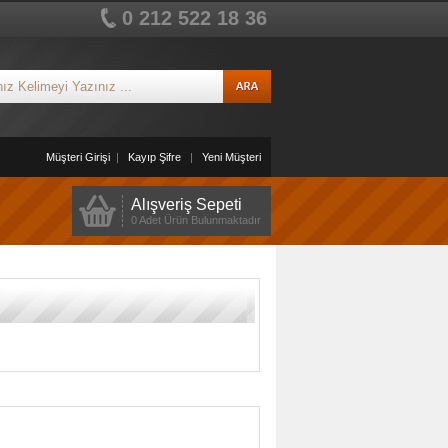
0 212 522 18 36
Müşteri Girişi
|
Kayıp Şifre
|
Yeni Müşteri
Alışveriş Sepeti
0 Adet Ürün Bulunmaktadır