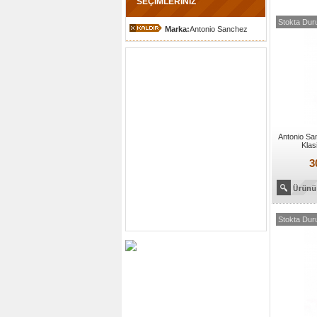
SEÇİMLERİNİZ
Stokta Dur
Marka:
Antonio Sanchez
Antonio Sa
Klas
3
Stokta Dur