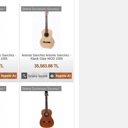
uz !
Stokta Durumunu Sorunuz !
o Sanchez -
Antonio Sanchez Antonio Sanchez -
 1005
Klasik Gitar MOD 1008
TL
35,583.88 TL
uz !
Stokta Durumunu Sorunuz !