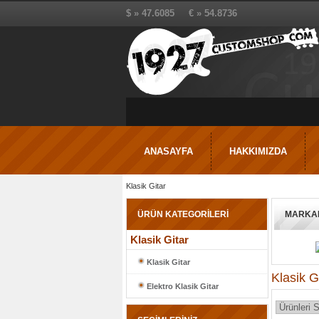
$ » 47.6085 € » 54.8736
ANASAYFA
HAKKIMIZDA
Klasik Gitar
ÜRÜN KATEGORİLERİ
MARKA
Klasik Gitar
Klasik Gitar
Klasik G
Elektro Klasik Gitar