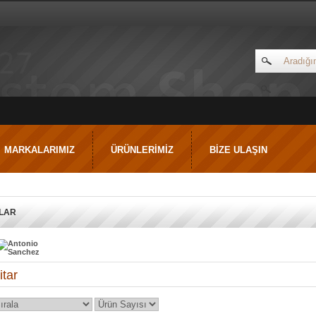
MARKALARIMIZ
ÜRÜNLERİMİZ
BİZE ULAŞIN
LAR
itar