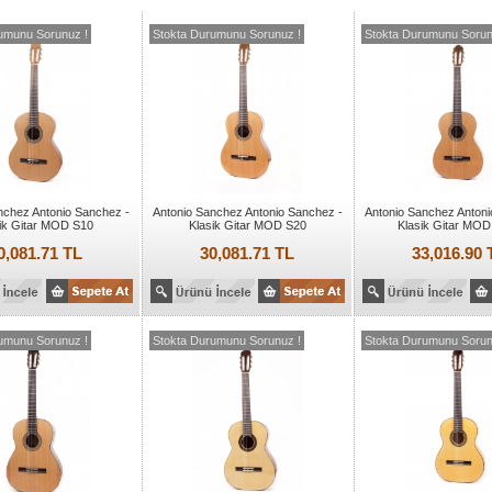
umunu Sorunuz !
Stokta Durumunu Sorunuz !
Stokta Durumunu Sorun
nchez Antonio Sanchez -
Antonio Sanchez Antonio Sanchez -
Antonio Sanchez Antoni
ik Gitar MOD S10
Klasik Gitar MOD S20
Klasik Gitar MOD
0,081.71 TL
30,081.71 TL
33,016.90 
umunu Sorunuz !
Stokta Durumunu Sorunuz !
Stokta Durumunu Sorun