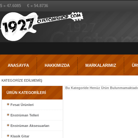
$ » 47.6085 € » 54.8736
ANASAYFA
HAKKIMIZDA
MARKALARIMIZ
ÜR
KATEGORİZE EDİLMEMİŞ
Bu Kategoride Henüz Ürün Bulunmamaktadır
ÜRÜN KATEGORİLERİ
Fırsat Ürünleri
Enstrüman Telleri
Enstrüman Aksesuarları
Klasik Gitar