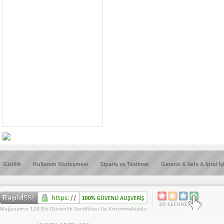
Gizlilik
Kullanım Sözleşmesi
Sipariş ve Teslimat
Garanti & İade & İptal İş