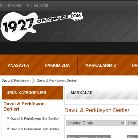
$ » 47.6085 € » 54.8736
ANASAYFA
HAKKIMIZDA
MARKALARIMIZ
ÜR
Davul & Perküsyon
Davul & Perküsyon Derileri
ÜRÜN KATEGORİLERİ
MARKALAR
Davul & Perküsyon
Derileri
Davul & Perküsyon Derileri
Davul & Perküsyon Set Deriler
Davul & Perküsyon Tek Deriler
Stokta Durumunu Sorunuz !
Stokta