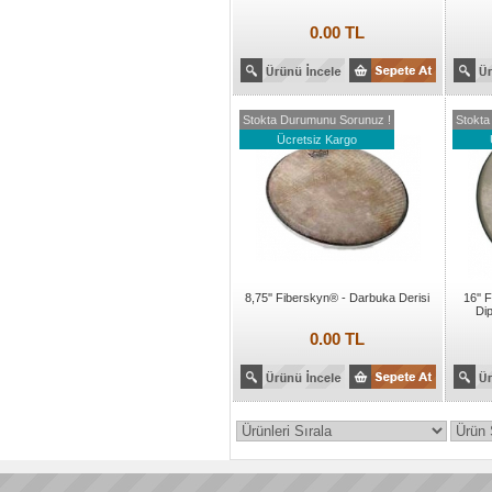
0.00 TL
Stokta Durumunu Sorunuz !
Stokta
Ücretsiz Kargo
8,75'' Fiberskyn® - Darbuka Derisi
16'' 
Di
0.00 TL