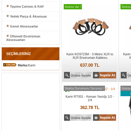
Taşıma Çantası & Kılıf
Stokta Var !
Stokta 
Yedek Parça & Aksesuar
Genel Aksesuarlar
Üflemeli Enstrüman
Aksesuarları
SEÇİMLERİNİZ
Karin KO9723M - 3 Metre XLR to
Karin
XLR Enstruman Kablosu
X
637.00 TL
Marka:
Karin
Stokta Durumunu Sorunuz !
Stokta
Karin RT001 - Keman Yastığı 1/2 -
1/4
362.78 TL