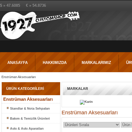
$ » 47.6085 € » 54.8736
ANASAYFA
HAKKIMIZDA
MARKALARIMIZ
ÜR
Enstrüman Aksesuarları
ÜRÜN KATEGORİLERİ
MARKALAR
Enstrüman Aksesuarları
Standlar & Nota Sehpaları
Enstrüman Aksesuarları
Bakım & Temizlik Ürünleri
Askı & Askı Aparatları