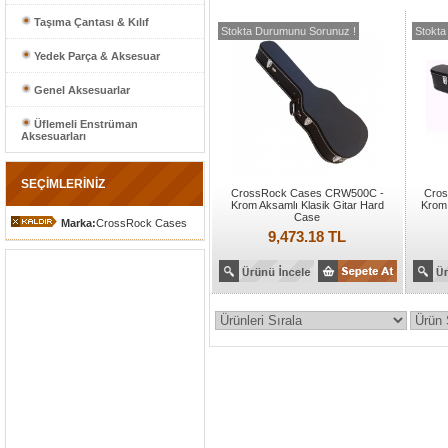
Taşıma Çantası & Kılıf
Stokta Durumunu Sorunuz !
Stokta
Yedek Parça & Aksesuar
Genel Aksesuarlar
Üflemeli Enstrüman
Aksesuarları
SEÇİMLERİNİZ
CrossRock Cases CRW500C -
Cro
Krom Aksamlı Klasik Gitar Hard
Krom 
Case
Marka:
CrossRock Cases
9,473.18 TL