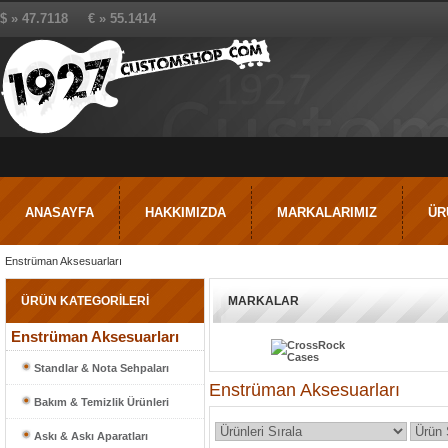
$ » 47.7118 € » 55.1414
ANASAYFA
HAKKIMIZDA
MARKALARIMIZ
ÜR
Enstrüman Aksesuarları
ÜRÜN KATEGORİLERİ
MARKALAR
Enstrüman Aksesuarları
Standlar & Nota Sehpaları
Enstrüman Aksesuarları
Bakım & Temizlik Ürünleri
Askı & Askı Aparatları