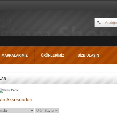
MARKALARIMIZ
ÜRÜNLERİMİZ
BİZE ULAŞIN
LAR
an Aksesuarları