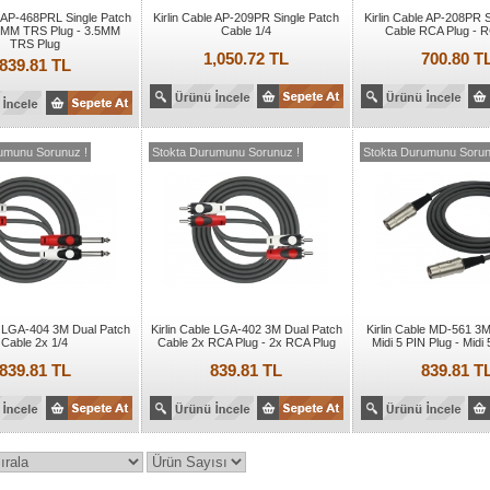
e AP-468PRL Single Patch
Kirlin Cable AP-209PR Single Patch
Kirlin Cable AP-208PR S
5MM TRS Plug - 3.5MM
Cable 1/4
Cable RCA Plug - R
TRS Plug
1,050.72 TL
700.80 T
839.81 TL
umunu Sorunuz !
Stokta Durumunu Sorunuz !
Stokta Durumunu Sorun
le LGA-404 3M Dual Patch
Kirlin Cable LGA-402 3M Dual Patch
Kirlin Cable MD-561 3M
Cable 2x 1/4
Cable 2x RCA Plug - 2x RCA Plug
Midi 5 PIN Plug - Midi
839.81 TL
839.81 TL
839.81 T