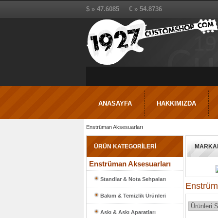
$ » 47.6085 € » 54.8736
ANASAYFA
HAKKIMIZDA
Enstrüman Aksesuarları
ÜRÜN KATEGORİLERİ
MARKA
Enstrüman Aksesuarları
Standlar & Nota Sehpaları
Enstrüm
Bakım & Temizlik Ürünleri
Askı & Askı Aparatları