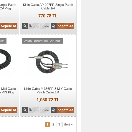
ingle Patch
Kirlin Cable AP-207PR Single Patch
CA Plug
Cable 1/4
L
770.78 TL
uz !
Stokta Durumunu Sorunuz !
 Midi Cable
Kirlin Cable Y-336PR 3 M Y-Cable
 5 PIN Plug
Patch Cable 1/4
L
1,050.72 TL
1
2
3
ileri »