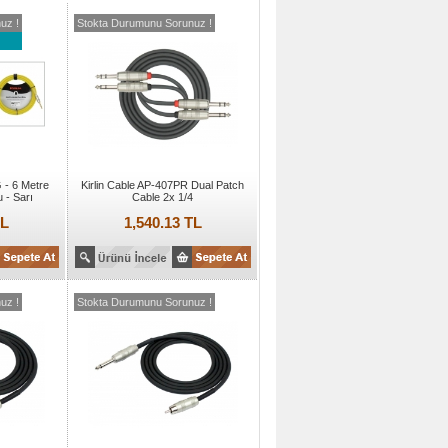
uz !
Stokta Durumunu Sorunuz !
 - 6 Metre
Kirlin Cable AP-407PR Dual Patch
 - Sarı
Cable 2x 1/4
TL
1,540.13 TL
uz !
Stokta Durumunu Sorunuz !