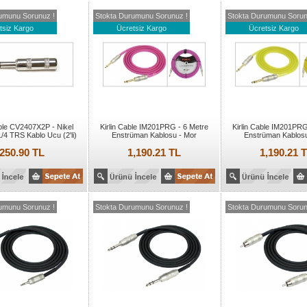
umunu Sorunuz !
Stokta Durumunu Sorunuz !
Stokta Durumunu Sorun
tsiz Kargo
Ücretsiz Kargo
Ücretsiz Kargo
able CV2407X2P - Nikel
Kirlin Cable IM201PRG - 6 Metre
Kirlin Cable IM201PRG
/4 TRS Kablo Ucu (2'li)
Enstrüman Kablosu - Mor
Enstrüman Kablosu
250.90 TL
1,190.21 TL
1,190.21 
umunu Sorunuz !
Stokta Durumunu Sorunuz !
Stokta Durumunu Sorun