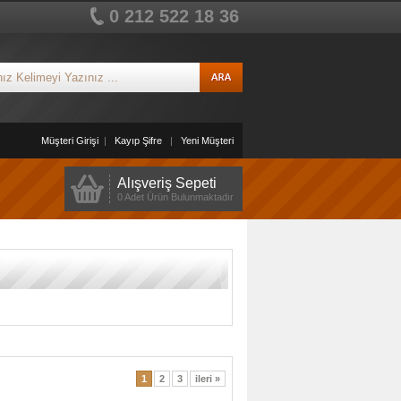
0 212 522 18 36
Müşteri Girişi
|
Kayıp Şifre
|
Yeni Müşteri
Alışveriş Sepeti
0 Adet Ürün Bulunmaktadır
1
2
3
ileri »