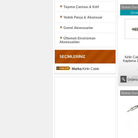
Taşıma Çantası & Kılıf
Stokta Dur
Ücre
Yedek Parça & Aksesuar
Genel Aksesuarlar
Üflemeli Enstrüman
Aksesuarları
SEÇİMLERİNİZ
Kirlin C
Kaplama 1
Marka:
Kirlin Cable
Stokta Dur