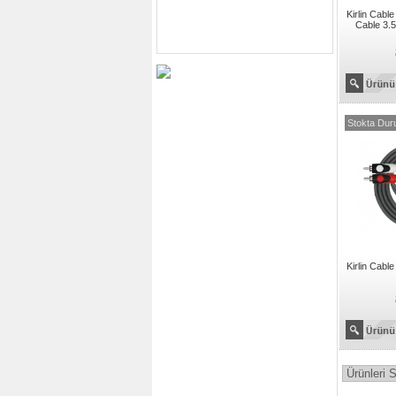
Kirlin Cabl
Cable 3.
Stokta Dur
Kirlin Cab