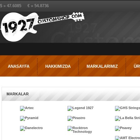
$ » 47.6085 € » 54.8736
ANASAYFA
HAKKIMIZDA
MARKALARIMIZ
ÜR
MARKALAR