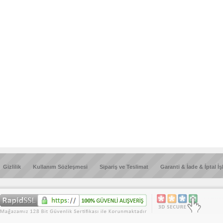
Gizlilik
Kullanım Sözleşmesi
Sipariş ve Teslimat
Garanti & İade & İptal İş